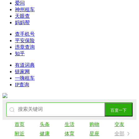
爱问
神州租车
天眼查
妈妈帮
查手机号
平安保险
违章查询
知乎
有道词典
链家网
一嗨租车
IP查询
百度一下
首页
头条
生活
购物
交友
附近
健康
体育
星座
全部