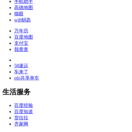
手机助手
高德地图
猫眼
wifi钥匙
万年历
百度地图
支付宝
我查查
58速运
车来了
ofo共享单车
生活服务
百度经验
百度知道
货拉拉
齐家网