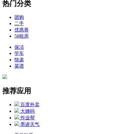
热门分类
团购
二手
优惠券
58租房
保洁
学车
快递
菜谱
推荐应用
百度外卖
大姨吗
作业帮
墨迹天气