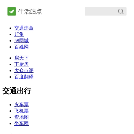
交通违章
赶集
58同城
百姓网
房天下
下厨房
大众点评
百度翻译
交通出行
火车票
飞机票
查地图
坐车网