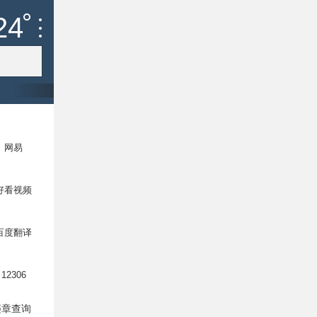
24
C
/
雷阵雨
网易
大全
好看视频
百度翻译
12306
违章查询