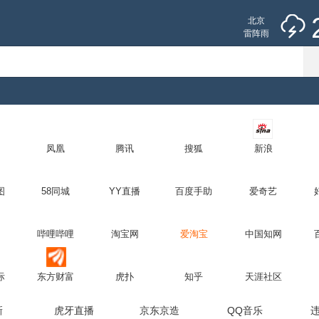
北京
雷阵雨
良
未来七天
立即登录
登录有礼哦~
6年8月7日
24°
凤凰
腾讯
搜狐
新浪
见反馈
位置服务
PC版
网址
图
58同城
YY直播
百度手助
爱奇艺
备 11000002000001号 京ICP证030173号
哔哩哔哩
淘宝网
爱淘宝
中国知网
议
转码声明
意见反馈
际
东方财富
虎扑
知乎
天涯社区
新
虎牙直播
京东京造
QQ音乐