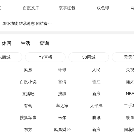
忧
百度文库
京享红包
双色球
缅怀功绩 继承遗志 团结奋斗
送别江泽民同志
缅怀功绩 继承遗志 团结奋斗
休闲
生活
查询
送别江泽民同志
东商城
YY直播
58同城
天天
凤凰
环球
人民
央
百度小说
言情
晋江
潇
直播吧
搜狐
新浪
NB
有驾
车之家
太平洋
二手
搜狐军事
米尔
腾讯
铁
东方
凤凰财经
新浪
同花