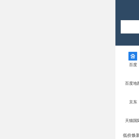
202
百度
意
百度地
京公网安
京东
服务协
天猫国
低价焕