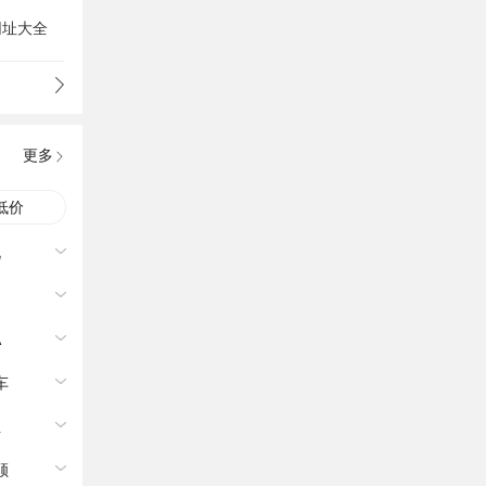
网址大全
更多
低价
视
湘
A
车
血
顺